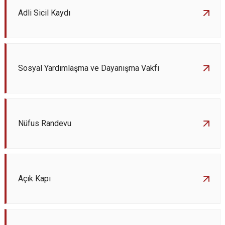
Çatalca
Şile
Esenyurt
Adli Sicil Kaydı
Esenler
Silivri
Sancaktepe
Eyüpsultan
Şişli
Sultangazi
Sosyal Yardımlaşma ve Dayanışma Vakfı
Nüfus Randevu
Açık Kapı