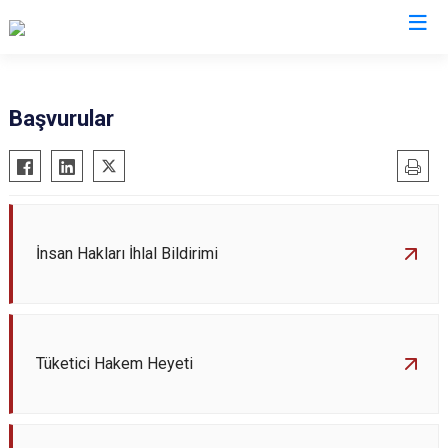
İstanbul
Başvurular
Adalar
Fatih
Sultanbeyli
Avcılar
Gaziosmanpaşa
Tuzla
Bağcılar
Güngören
Ümraniye
Bahçelievler
Kadıköy
Üsküdar
İnsan Hakları İhlal Bildirimi
Bakırköy
Kağıthane
Zeytinburnu
Bayrampaşa
Kartal
Arnavutköy
Beşiktaş
Küçükçekmece
Ataşehir
Tüketici Hakem Heyeti
Beykoz
Maltepe
Başakşehir
Beyoğlu
Pendik
Beylikdüzü
Büyükçekmece
Sarıyer
Çekmeköy