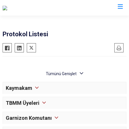
İstanbul
Protokol Listesi
Adalar
Fatih
Sultanbeyli
Avcılar
Gaziosmanpaşa
Tuzla
Bağcılar
Güngören
Ümraniye
Bahçelievler
Kadıköy
Üsküdar
Bakırköy
Kağıthane
Zeytinburnu
Kaymakam
Bayrampaşa
Kartal
Arnavutköy
Beşiktaş
Küçükçekmece
Ataşehir
TBMM Üyeleri
Beykoz
Maltepe
Başakşehir
Beyoğlu
Pendik
Beylikdüzü
Garnizon Komutanı
Büyükçekmece
Sarıyer
Çekmeköy