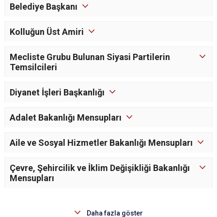
Belediye Başkanı
Çatalca
Şile
Esenyurt
Esenler
Silivri
Sancaktepe
Kolluğun Üst Amiri
Eyüpsultan
Şişli
Sultangazi
Mecliste Grubu Bulunan Siyasi Partilerin
Temsilcileri
Diyanet İşleri Başkanlığı
Adalet Bakanlığı Mensupları
Aile ve Sosyal Hizmetler Bakanlığı Mensupları
Çevre, Şehircilik ve İklim Değişikliği Bakanlığı
Mensupları
Daha fazla göster