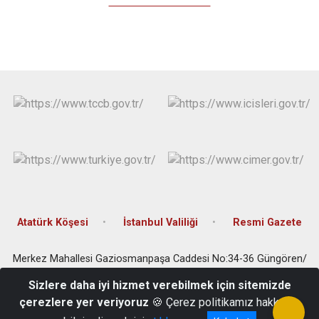
Atatürk Köşesi
İstanbul Valiliği
Resmi Gazete
Merkez Mahallesi Gaziosmanpaşa Caddesi No:34-36 Güngören/
İstanbul
Sizlere daha iyi hizmet verebilmek için sitemizde
Tel: 0(212) 506 6364 Faks: 0(212) 504 3485 E-posta:
çerezlere yer veriyoruz
🍪 Çerez politikamız hakkında
gungoren@istanbul.gov.tr