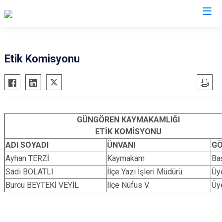
İstanbul
Etik Komisyonu
Adalar
Fatih
Sultanbeyli
Avcılar
Gaziosmanpaşa
Tuzla
Bağcılar
Güngören
Ümraniye
GÜNGÖREN KAYMAKAMLIĞI
Bahçelievler
Kadıköy
Üsküdar
ETİK KOMİSYONU
Bakırköy
Kağıthane
Zeytinburnu
ADI SOYADI
ÜNVANI
GÖ
Bayrampaşa
Kartal
Arnavutköy
Ayhan TERZİ
Kaymakam
Ba
Beşiktaş
Küçükçekmece
Ataşehir
Sadi BOLATLI
İlçe Yazı İşleri Müdürü
Üy
Burcu BEYTEKİ VEYİL
İlçe Nüfus V.
Üy
Beykoz
Maltepe
Başakşehir
Beyoğlu
Pendik
Beylikdüzü
Büyükçekmece
Sarıyer
Çekmeköy