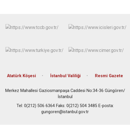
Çatalca
Şile
Esenyurt
Esenler
Silivri
Sancaktepe
Eyüpsultan
Şişli
Sultangazi
Atatürk Köşesi
İstanbul Valiliği
Resmi Gazete
Merkez Mahallesi Gaziosmanpaşa Caddesi No:34-36 Güngören/
İstanbul
Tel: 0(212) 506 6364 Faks: 0(212) 504 3485 E-posta:
gungoren@istanbul.gov.tr