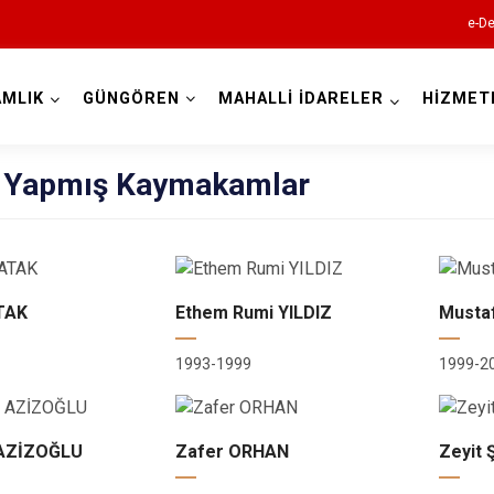
e-De
MLIK
GÜNGÖREN
MAHALLİ İDARELER
HİZMET
İstanbul
 Yapmış Kaymakamlar
Adalar
Avcılar
Bağcılar
TAK
Ethem Rumi YILDIZ
Musta
Bahçelievler
1993-1999
1999-2
Bakırköy
Bayrampaşa
 AZİZOĞLU
Zafer ORHAN
Zeyit
Beşiktaş