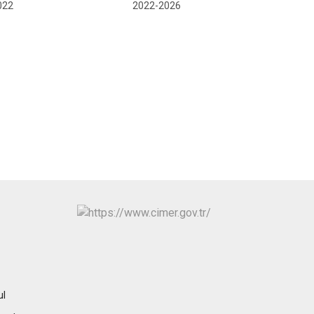
Maltepe
Başakşehir
022
2022-2026
Pendik
Beylikdüzü
ce
Sarıyer
Çekmeköy
Şile
Esenyurt
Silivri
Sancaktepe
Şişli
Sultangazi
ul