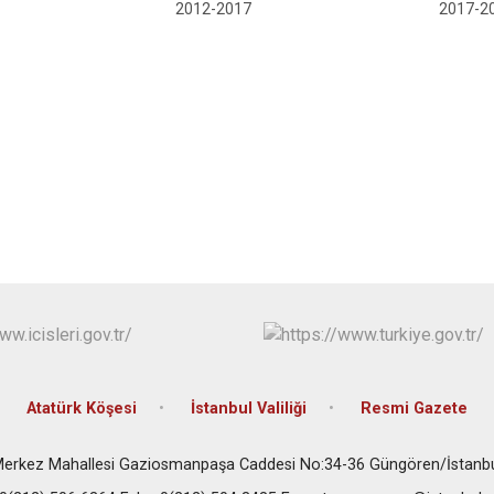
Beykoz
2012-2017
2017-2
Beyoğlu
Büyükçekme
Çatalca
Esenler
Eyüpsultan
Atatürk Köşesi
İstanbul Valiliği
Resmi Gazete
erkez Mahallesi Gaziosmanpaşa Caddesi No:34-36 Güngören/İstanb