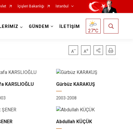
vlet
İçişleri Bakanlığı
İstanbul
LERİMİZ
GÜNDEM
İLETİŞİM
27
°C
Fatih
Sultanbeyli
Gaziosmanpaşa
Tuzla
Güngören
Ümraniye
fa KARSLIOĞLU
Gürbüz KARAKUŞ
Kadıköy
Üsküdar
003
2003-2008
Kağıthane
Zeytinburnu
Kartal
Arnavutköy
 ŞENER
Abdullah KÜÇÜK
Küçükçekmece
Ataşehir