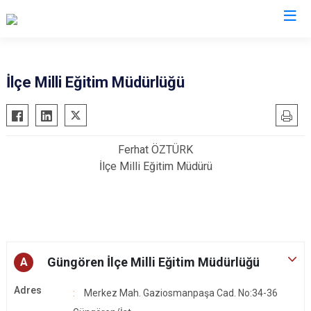
İstanbul
İlçe Milli Eğitim Müdürlüğü
Adalar
Fatih
Sultanbeyli
Avcılar
Gaziosmanpaşa
Tuzla
Ferhat ÖZTÜRK
Bağcılar
Güngören
Ümraniye
İlçe Milli Eğitim Müdürü
Bahçelievler
Kadıköy
Üsküdar
Bakırköy
Kağıthane
Zeytinburnu
.
Bayrampaşa
Kartal
Arnavutköy
Beşiktaş
Küçükçekmece
Ataşehir
Beykoz
Maltepe
Başakşehir
Güngören İlçe Milli Eğitim Müdürlüğü
A
Beyoğlu
Pendik
Beylikdüzü
Adres
Merkez Mah. Gaziosmanpaşa Cad. No:34-36
Büyükçekmece
Sarıyer
Çekmeköy