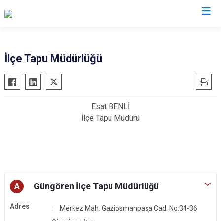
İstanbul
İlçe Tapu Müdürlüğü
Adalar
Fatih
Sultanbeyli
Avcılar
Gaziosmanpaşa
Tuzla
Esat BENLİ
Bağcılar
Güngören
Ümraniye
İlçe Tapu Müdürü
Bahçelievler
Kadıköy
Üsküdar
Bakırköy
Kağıthane
Zeytinburnu
.
Bayrampaşa
Kartal
Arnavutköy
Beşiktaş
Küçükçekmece
Ataşehir
Beykoz
Maltepe
Başakşehir
Güngören İlçe Tapu Müdürlüğü
A
Beyoğlu
Pendik
Beylikdüzü
Adres
Merkez Mah. Gaziosmanpaşa Cad. No:34-36
Büyükçekmece
Sarıyer
Çekmeköy