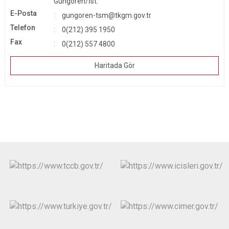
Güngören/İst.
Çatalca
Şile
Esenyurt
E-Posta
gungoren-tsm@tkgm.gov.tr
Esenler
Silivri
Sancaktepe
Telefon
0(212) 395 1950
Eyüpsultan
Şişli
Sultangazi
Fax
0(212) 557 4800
Haritada Gör