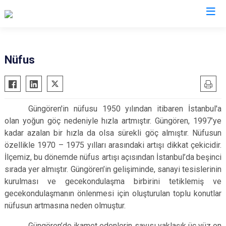
İstanbul
Nüfus
Adalar
Fatih
Sultanbeyli
Avcılar
Gaziosmanpaşa
Tuzla
Güngören'in nüfusu 1950 yılından itibaren İstanbul'a
Bağcılar
Güngören
Ümraniye
olan yoğun göç nedeniyle hızla artmıştır. Güngören, 1997’ye
Bahçelievler
Kadıköy
Üsküdar
kadar azalan bir hızla da olsa sürekli göç almıştır. Nüfusun
Bakırköy
Kağıthane
Zeytinburnu
özellikle 1970 – 1975 yılları arasındaki artışı dikkat çekicidir.
İlçemiz, bu dönemde nüfus artışı açısından İstanbul’da beşinci
Bayrampaşa
Kartal
Arnavutköy
sırada yer almıştır. Güngören’in gelişiminde, sanayi tesislerinin
Beşiktaş
Küçükçekmece
Ataşehir
kurulması ve gecekondulaşma birbirini tetiklemiş ve
Beykoz
Maltepe
Başakşehir
gecekondulaşmanın önlenmesi için oluşturulan toplu konutlar
Beyoğlu
Pendik
Beylikdüzü
nüfusun artmasına neden olmuştur.
Büyükçekmece
Sarıyer
Çekmeköy
Güngören’de ikamet edenlerin sayısı yaklaşık üç yüz on