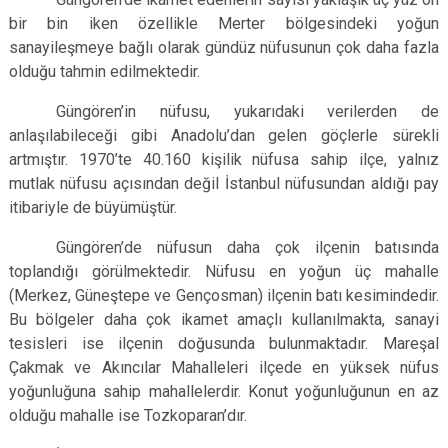
Çatalca
Şile
Esenyurt
bir bin iken özellikle Merter bölgesindeki yoğun
sanayileşmeye bağlı olarak gündüz nüfusunun çok daha fazla
Esenler
Silivri
Sancaktepe
olduğu tahmin edilmektedir.
Eyüpsultan
Şişli
Sultangazi
Güngören’in nüfusu, yukarıdaki verilerden de
anlaşılabileceği gibi Anadolu’dan gelen göçlerle sürekli
artmıştır. 1970’te 40.160 kişilik nüfusa sahip ilçe, yalnız
mutlak nüfusu açısından değil İstanbul nüfusundan aldığı pay
itibariyle de büyümüştür.
Güngören’de nüfusun daha çok ilçenin batısında
toplandığı görülmektedir. Nüfusu en yoğun üç mahalle
(Merkez, Güneştepe ve Gençosman) ilçenin batı kesimindedir.
Bu bölgeler daha çok ikamet amaçlı kullanılmakta, sanayi
tesisleri ise ilçenin doğusunda bulunmaktadır. Mareşal
Çakmak ve Akıncılar Mahalleleri ilçede en yüksek nüfus
yoğunluğuna sahip mahallelerdir. Konut yoğunluğunun en az
olduğu mahalle ise Tozkoparan’dır.