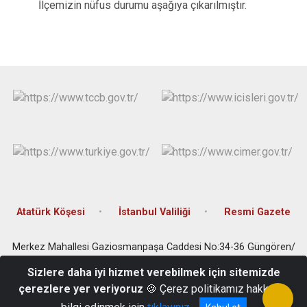
İlçemizin nüfus durumu aşağıya çıkarılmıştır.
Atatürk Köşesi
İstanbul Valiliği
Resmi Gazete
Merkez Mahallesi Gaziosmanpaşa Caddesi No:34-36 Güngören/
İstanbul
Sizlere daha iyi hizmet verebilmek için sitemizde
Tel: 0(212) 506 6364 Faks: 0(212) 504 3485 E-posta:
çerezlere yer veriyoruz
🍪 Çerez politikamız hakkında
gungoren@istanbul.gov.tr